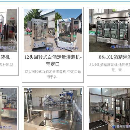
灌装机
12头回转式白酒定量灌装机-
8头10L酒精灌
带定口
合各种瓶型、
8头10L酒精灌装机 ​适用
瓶、壶...
12头回转式白酒定量灌装机-带定口适
用于各...