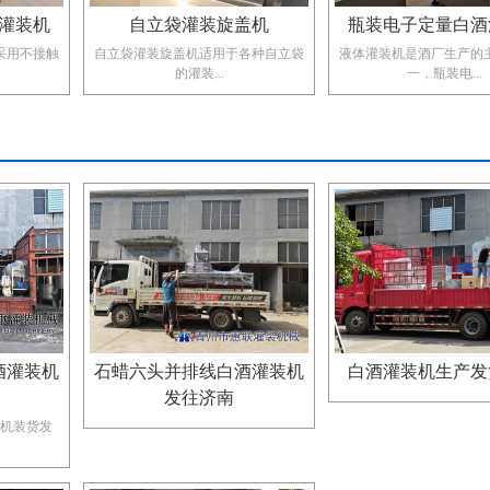
灌装机
自立袋灌装旋盖机
瓶装电子定量白酒
用​不接触
自立袋灌装旋盖机​适用于各种自立袋
液体灌装机是酒厂生产的
的灌装...
一，瓶装电...
酒灌装机
石蜡六头并排线白酒灌装机
白酒灌装机生产发
发往济南
机装货发