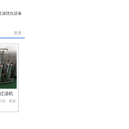
过滤优化设备
更多
过滤机
绍：​果酒