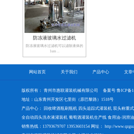
防冻液玻璃水过滤机
防冻液玻璃水过滤机​可以滤除液体的
1um ...
网站首页
关于我们
产品中心
文章
版权所有： 青州市惠联灌装机械有限公司 备案号:
鲁ICP备1
地址：山东青州开发区七里街（原巴黎路）1518号
产品中心：
回收啤酒瓶刷瓶机
四头追踪式灌装机
双头称重式
全自动四头洗衣液灌装机
葡萄酒灌装机生产线
食用油-润滑
销售热线：13793679707 13953603154 网址：
http://www.qzgu