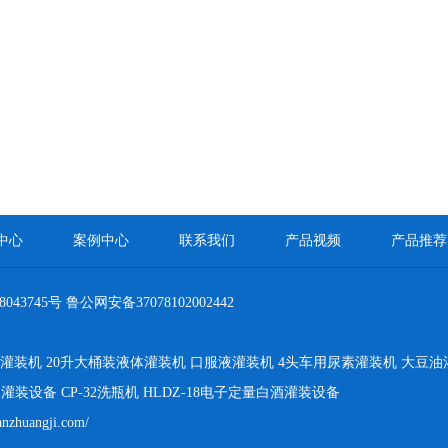
中心
案例中心
联系我们
产品视频
产品推荐
8043745号
鲁公网安备37078102002442
灌装机
20升大桶装液体灌装机
口服液灌装机
4头车用尿素灌装机
大豆油
油灌装设备
CP-32洗瓶机
HLDZ-18电子定量白酒灌装设备
anzhuangji.com/