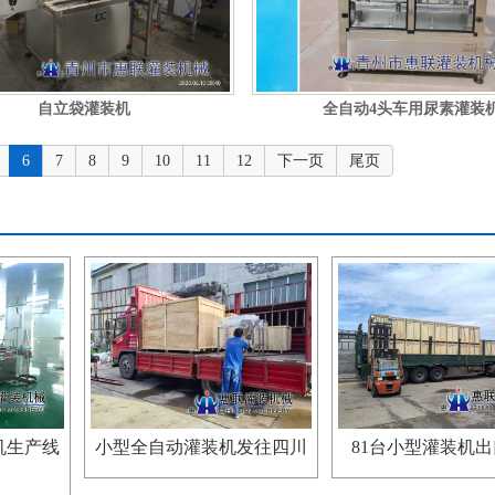
自立袋灌装机
全自动4头车用尿素灌装
6
7
8
9
10
11
12
下一页
尾页
机生产线
小型全自动灌装机发往四川
81台小型灌装机