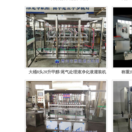
大桶8头20升甲醇/尾气处理液净化液灌装机
称重