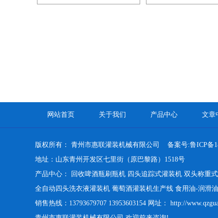
网站首页
关于我们
产品中心
文章
版权所有： 青州市惠联灌装机械有限公司 备案号:
鲁ICP备1
地址：山东青州开发区七里街（原巴黎路）1518号
产品中心：
回收啤酒瓶刷瓶机
四头追踪式灌装机
双头称重式
全自动四头洗衣液灌装机
葡萄酒灌装机生产线
食用油-润滑
销售热线：13793679707 13953603154 网址：
http://www.qzgu
青州市惠联灌装机械有限公司,欢迎前来咨询!