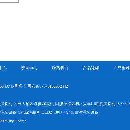
中心
案例中心
联系我们
产品视频
产品推荐
8043745号
鲁公网安备37078102002442
灌装机
20升大桶装液体灌装机
口服液灌装机
4头车用尿素灌装机
大豆油
油灌装设备
CP-32洗瓶机
HLDZ-18电子定量白酒灌装设备
anzhuangji.com/