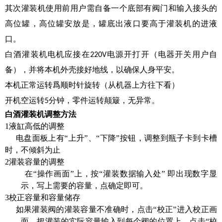
其次灌装机使用前用户需自备一个底部有阀门和输入接头的
高位罐，高位罐安放是，罐底出液口要高于灌装机的进液
口。
白酒灌装机电机应接在
电源开打开（电器开关用户自
220V
备），并将本机外壳接好地线，以确保人身平安。
本机正常运转爲顺时针旋转（从机器上方往下看）
开机空运转
分钟，零件运转颠簸，无异常。
5
白酒灌装机
调整方法
1
液缸高低的调整
电盘面板上有
“上升”、“下降”按钮，调整到瓶子卡到卡槽
时，不倾斜为止
2
灌装容量的调整
在
“操作画面”上，按“灌装数据输入处”
即出现数字显
示，写上需要的容量，点确定即可。
3
校正容量和容量储存
如果灌装阀的灌装容量不准确时，点击
“校正”进入校正画
面，把灌装的实际容量输入到每个阀的位置上，点击“校